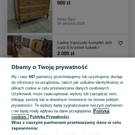
900 zł
Nowy Sącz
04 sierpnia 2026
Ładny francuski komplet stół
oraz 6 krzeseł ludwik /
2 000 zł
Dbamy o Twoją prywatność
Nowy Sącz
04 sierpnia 2026
My i nasi
447
partnerzy przechowujemy lub uzyskujemy dostęp
do informacji na urządzeniu, takich jak unikalne identyfikatory w
plikach cookie w celu przetwarzania danych osobowych.
Stół ludwikowski rozkładany i 6
Użytkownik może zaakceptować wybory lub zarządzać nimi,
krzeseł /
klikając poniżej lub w dowolnym momencie na stronie polityki
1 200 zł
prywatności. Te wybory będą sygnalizowane naszym partnerom
i nie będą miały wpływu na dane przeglądania.
Polityka
cookies,
Polityka Prywatności
Nowy Sącz
Wraz z naszymi partnerami przetwarzamy dane w celu
04 sierpnia 2026
zapewnienia: